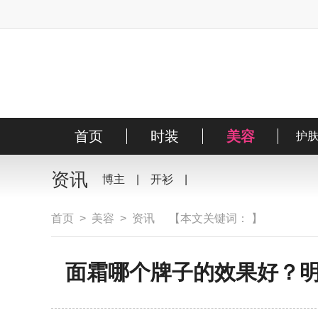
首页
时装
美容
风尚
明星
护
搭
资讯
博主
|
开衫
|
首页
>
美容
>
资讯
【本文关键词： 】
面霜哪个牌子的效果好？