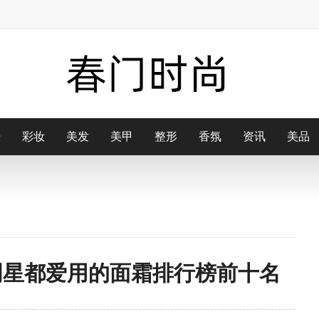
肤
配
彩妆
街拍
美发
博主
美甲
配饰
整形
鞋子
香氛
包包
资讯
美品
明星都爱用的面霜排行榜前十名