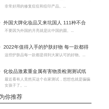
修复护肤品排
非常好用的修复痘痘和痘印产品。...
外国大牌化妆品又来坑国人 111种不合
格化妆品被退
不要因为外国的月亮就是比中国的圆。...
2022年值得入手的护肤好物 每一款都得
到大家的认
这些护肤品每一款都是得到大家认可的好物。...
化妆品激素重金属有害物质检测测试纸
靠谱吗？
最近看有人竟然买这个在家测试，想想也就是骗骗
女孩子了。...
为你推荐