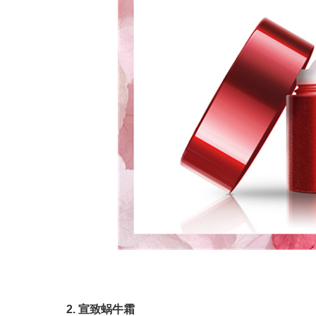
2. 宣致蜗牛霜