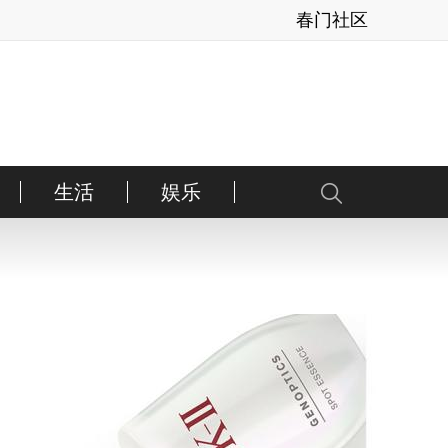
春门社区
生活
娱乐
健康
亲子
内地
美体
港台
情感
日韩
时运