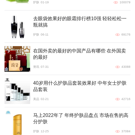
护肤
01-19
100079
去眼袋效果好的眼霜排行榜10强 轻轻松松一
瓶就搞
护肤
06-11
69176
在国外卖的最好的中国产品有哪些 在外国卖
的最好
资讯
07-31
43088
40岁用什么护肤品套装效果好 中年女士护肤
品套装
美品
02-21
42716
马上2022年了 年终护肤品盘点 市场在售的高
分护肤
护肤
12-25
37084