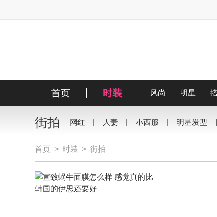
首页
时装
风尚
明星
街拍
网红
|
人妻
|
小西服
|
明星发型
首页
>
时装
>
街拍