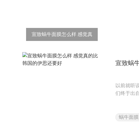
宣致蜗牛面膜怎么样 感觉真
的比韩国的伊思还要好
宣致蜗
以前就听
们终于出
蜗牛面膜