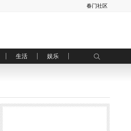
春门社区
生活
娱乐
护肤
彩妆
健康
美发
亲子
美甲
内地
美体
整形
港台
情感
香氛
日韩
时运
资讯