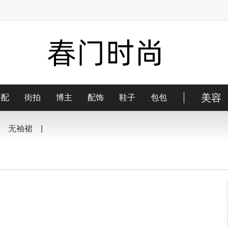
美容
搭配
街拍
博主
配饰
鞋子
包包
|
无袖裙
|