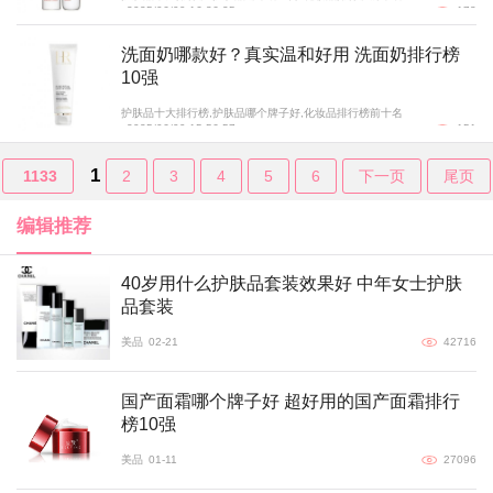
2025/06/09 16:36:25
173
洗面奶哪款好？真实温和好用 洗面奶排行榜
10强
护肤品十大排行榜,护肤品哪个牌子好,化妆品排行榜前十名
2025/06/09 15:56:57
151
1
1133
2
3
4
5
6
下一页
尾页
编辑推荐
40岁用什么护肤品套装效果好 中年女士护肤
品套装
美品
02-21
42716
国产面霜哪个牌子好 超好用的国产面霜排行
榜10强
美品
01-11
27096