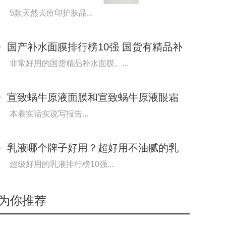
痘印疤痕天
5款天然去痘印护肤品...
国产补水面膜排行榜10强 国货有精品补
水又快又舒
非常好用的国货精品补水面膜。...
宣致蜗牛原液面膜和宣致蜗牛原液眼霜
使用报告 实
本着实话实说写报告...
乳液哪个牌子好用？超好用不油腻的乳
液排行榜10强
超级好用的乳液排行榜10强...
为你推荐