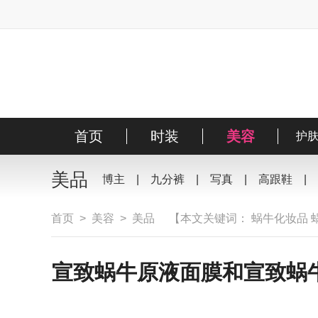
首页
时装
美容
风尚
明星
护
搭
美品
博主
|
九分裤
|
写真
|
高跟鞋
|
首页
>
美容
>
美品
【本文关键词：
蜗牛化妆品
宣致蜗牛原液面膜和宣致蜗