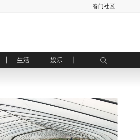
春门社区
生活
娱乐
健康
亲子
内地
美体
港台
情感
日韩
时运