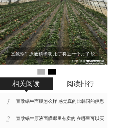
真实评价宣致产品到底好不好 来自一个真
实客户的
相关阅读
阅读排行
宣致蜗牛面膜怎么样 感觉真的比韩国的伊思
还要好
宣致蜗牛原液面膜哪里有卖的 在哪里可以买