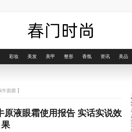
肤
配
彩妆
街拍
美发
博主
美甲
配饰
整形
鞋子
香氛
包包
资讯
美品
蜗牛面膜
】
牛原液眼霜使用报告 实话实说效
果