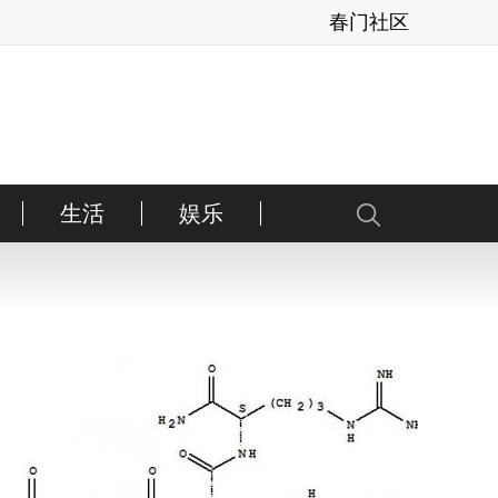
春门社区
生活
娱乐
健康
亲子
内地
美体
港台
情感
日韩
时运