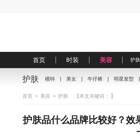
首页
时装
美容
风尚
明星
护
搭
护肤
模特
|
美女
|
牛仔裤
|
明星发型
首页
>
美容
>
护肤
【本文关键词： 】
护肤品什么品牌比较好？效