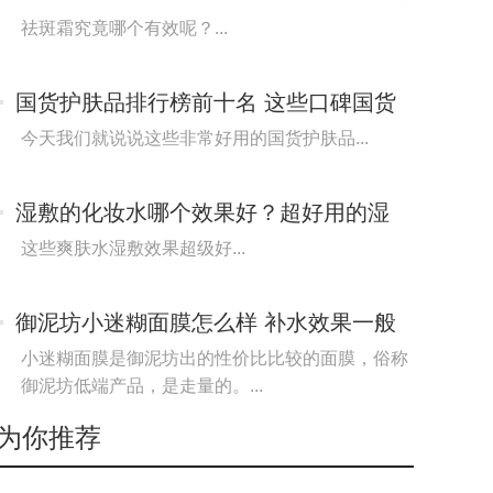
牌子好
祛斑霜究竟哪个有效呢？...
国货护肤品排行榜前十名 这些口碑国货
不输外国一
今天我们就说说这些非常好用的国货护肤品...
湿敷的化妆水哪个效果好？超好用的湿
敷爽肤水排行榜
这些爽肤水湿敷效果超级好...
御泥坊小迷糊面膜怎么样 补水效果一般
但是不含荧
小迷糊面膜是御泥坊出的性价比比较的面膜，俗称
御泥坊低端产品，是走量的。...
为你推荐