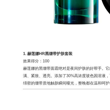
1. 赫莲娜HR黑绷带护肤套装
效果得分：100
赫莲娜的黑绷带面霜绝对是夜间护肤的好帮手。它
满、紧致、透亮。添加了30%高浓度玻色因溶液
绵密的绷带质地触肤瞬间哑光，整晚都在温和呵护