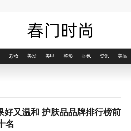
肤
配
彩妆
街拍
美发
博主
美甲
配饰
整形
鞋子
香氛
包包
资讯
美品
|
果好又温和 护肤品品牌排行榜前
十名