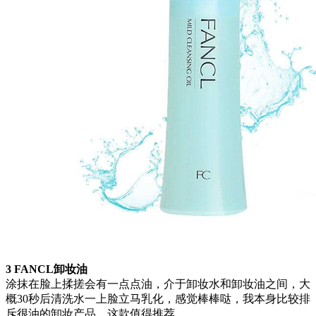
3 FANCL卸妆油
涂抹在脸上揉搓会有一点点油，介于卸妆水和卸妆油之间，大
概30秒后清洗水一上脸立马乳化，感觉棒棒哒，我本身比较排
斥很油的卸妆产品，这款值得推荐。