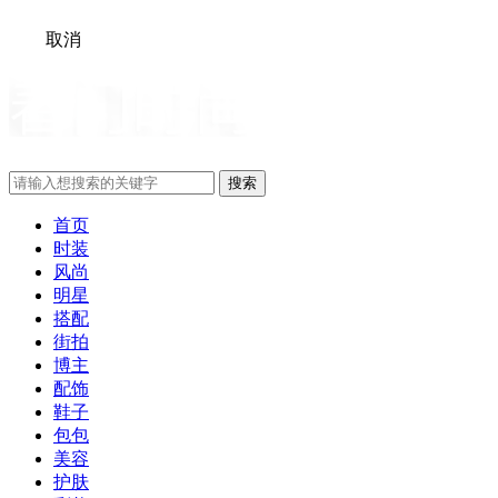
取消
搜索
首页
时装
风尚
明星
搭配
街拍
博主
配饰
鞋子
包包
美容
护肤