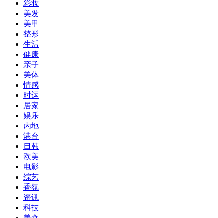
彩妆
美发
美甲
整形
生活
健康
亲子
美体
情感
时运
居家
娱乐
内地
港台
日韩
欧美
电影
综艺
香氛
资讯
科技
美食